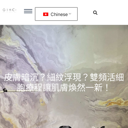
Chinese
皮膚暗沉？細紋浮現？雙頻活細
胞療程讓肌膚煥然一新！