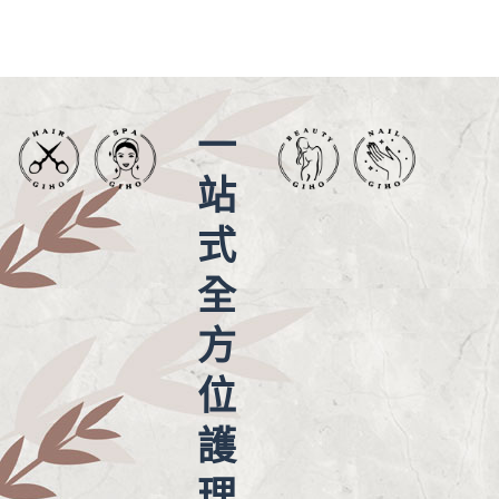
一
站
式
全
方
位
護
理