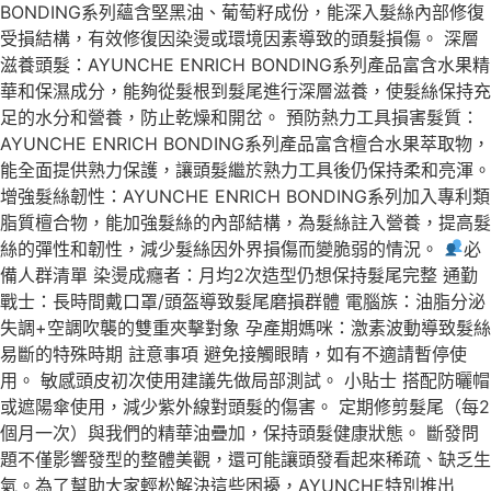
BONDING系列蘊含堅黑油、葡萄籽成份，能深入髮絲內部修復
受損結構，有效修復因染燙或環境因素導致的頭髮損傷。 深層
滋養頭髮：AYUNCHE ENRICH BONDING系列產品富含水果精
華和保濕成分，能夠從髮根到髮尾進行深層滋養，使髮絲保持充
足的水分和營養，防止乾燥和開岔。 預防熱力工具損害髮質：
AYUNCHE ENRICH BONDING系列產品富含檀合水果萃取物，
能全面提供熟力保護，讓頭髮繼於熟力工具後仍保持柔和亮渾。
增強髮絲韌性：AYUNCHE ENRICH BONDING系列加入專利類
脂質檀合物，能加強髮絲的內部結構，為髮絲註入營養，提高髮
絲的彈性和韌性，減少髮絲因外界損傷而變脆弱的情況。
必
備人群清單 染燙成癮者：月均2次造型仍想保持髮尾完整 通勤
戰士：長時間戴口罩/頭盔導致髮尾磨損群體 電腦族：油脂分泌
失調+空調吹襲的雙重夾擊對象 孕產期媽咪：激素波動導致髮絲
易斷的特殊時期 註意事項 避免接觸眼睛，如有不適請暫停使
用。 敏感頭皮初次使用建議先做局部測試。 小貼士 搭配防曬帽
或遮陽傘使用，減少紫外線對頭髮的傷害。 定期修剪髮尾（每2
個月一次）與我們的精華油疊加，保持頭髮健康狀態。 斷發問
題不僅影響發型的整體美觀，還可能讓頭發看起來稀疏、缺乏生
氣。為了幫助大家輕松解決這些困擾，AYUNCHE特別推出