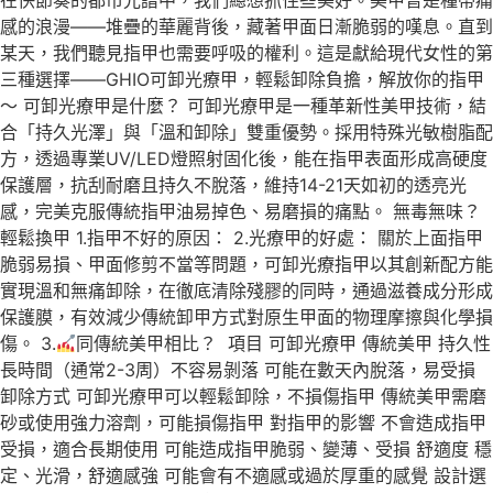
在快節奏的都市光譜中，我們總想抓住些美好。美甲曾是種帶痛
感的浪漫——堆疊的華麗背後，藏著甲面日漸脆弱的嘆息。直到
某天，我們聽見指甲也需要呼吸的權利。這是獻給現代女性的第
三種選擇——GHIO可卸光療甲，輕鬆卸除負擔，解放你的指甲
～ 可卸光療甲是什麼？ 可卸光療甲是一種革新性美甲技術，結
合「持久光澤」與「溫和卸除」雙重優勢。採用特殊光敏樹脂配
方，透過專業UV/LED燈照射固化後，能在指甲表面形成高硬度
保護層，抗刮耐磨且持久不脫落，維持14-21天如初的透亮光
感，完美克服傳統指甲油易掉色、易磨損的痛點。 無毒無味？
輕鬆換甲 1.指甲不好的原因： 2.光療甲的好處： 關於上面指甲
脆弱易損、甲面修剪不當等問題，可卸光療指甲以其創新配方能
實現溫和無痛卸除，在徹底清除殘膠的同時，通過滋養成分形成
保護膜，有效減少傳統卸甲方式對原生甲面的物理摩擦與化學損
傷。 3.
同傳統美甲相比？ 項目 可卸光療甲 傳統美甲 持久性
長時間（通常2-3周）不容易剝落 可能在數天內脫落，易受損
卸除方式 可卸光療甲可以輕鬆卸除，不損傷指甲 傳統美甲需磨
砂或使用強力溶劑，可能損傷指甲 對指甲的影響 不會造成指甲
受損，適合長期使用 可能造成指甲脆弱、變薄、受損 舒適度 穩
定、光滑，舒適感強 可能會有不適感或過於厚重的感覺 設計選