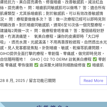
膚抵抗力、美白提亮膚色、修復暗瘡、改善敏感肌，減淡紅血
絲，提亮膚色。 問：暗瘡肌同敏感肌可以做嗎？ 答：適合所有
肌膚類型，尤其係暗瘡肌；對於敏感肌，可以有效改善敏感情
況。 問：療程要做幾多次？ 答：做一次療程已經可以即時見到
明顯改善。對於暗瘡同敏感肌，通常6至10次係一個完整療程，
建議每2周做一次。 問：做療程會唔會痛？ 答：整個過程好舒
適，冇滴滴痛楚。 氧美白療程，讓你的皮膚即時「大口呼
吸」，透亮水潤，光感滿滿！不用再靠厚粉遮瑕，自然透出水光
感，見人見客都是焦點。針對暗瘡、敏感、乾燥等肌膚問題，
GIHO提供全面打擊的療程，零創傷、零痛感，做完即時見效，
自信隨時隨地！ GIHO | O2 TO DERM 註氧美白療程
零創
傷 零痛感 零恢復期
由深層大掃除到細胞級修復
暗瘡肌
28 8 月, 2025
/
留言功能已關閉
Read More