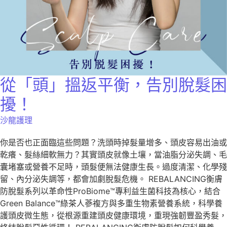
從「頭」搵返平衡，告別脫髮困
擾！
沙龍護理
你是否也正面臨這些問題？洗頭時掉髮量增多、頭皮容易出油或
乾癢、髮絲細軟無力？其實頭皮就像土壤，當油脂分泌失調、毛
囊堵塞或營養不足時，頭髮便無法健康生長。過度清潔、化學殘
留、內分泌失調等，都會加劇脫髮危機。 REBALANCING衡膚
防脫髮系列以革命性ProBiome™專利益生菌科技為核心，結合
Green Balance™綠茶人蔘複方與多重生物素營養系統，科學養
護頭皮微生態，從根源重建頭皮健康環境，重現強韌豐盈秀髮，