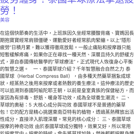
勞！
美容
在這個快節奏的生活中，上班族因久坐經常腰酸背痛、寶媽因長
期抱寶寶經常肩頸僵硬、運動愛好者經常肌肉緊繃。以上“隱形
疲勞”日積月累，難以獲得徹底放鬆。一般止痛貼和按摩器只能
短暫緩解疼痛，如果你正在尋找一種天然、深層且持久的舒緩方
式，源自泰國傳統醫學的“草球療法”，正式現代人恢復身心平衡
的智慧之選。 一、泰國草球介紹？千年智慧融合自然之力 泰
國草球（Herbal Compress Ball），由多種天然藥草捆紮成球
狀，經蒸熱之後用來按摩或者熱敷的養生療法。這仲療法的歷史
可以追溯到泰國阿瑜陀耶王朝，以前是皇室貴族的保健秘方，而
家因為有排毒、舒筋、暖身等功效，成為全球養生潮流。 二、
草球的奧秘：5 大核心成分與功效 泰國草球不是普通的藥草
包！它的配方是精心挑選東南亞特有的植物，透過蒸熱釋放出活
性成分，直接滲入肌理深層。常見的核心成分： 三、泰國草球
按摩的神奇功效 由於泰國草球成分獨特，效果又好，所以常用
於按摩當中。按摩的時候，會先將草球加熱，然後輕輕按壓身體