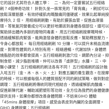
它的設計尤其符合人體工學： 二、為何一定要嘗試五行經絡
刷？4個神奇功效！ 針對久坐一族常見的「膏肓痛」，刷拭可以
放鬆深層筋膜，有效紓緩肌肉嘅酸痛同僵硬感，效果比起單純按
摩持久 2 倍。 用經絡刷刷動，有助於擴張血管，促進血液循
環，等氧氣同營養成分可以更好地運送到身體各個部位，還可以
幫助排出體內多餘的廢物同毒素。 用五行經絡刷按摩嘅時候，
透過緩解肌肉緊張，能夠激發身體的放鬆反應，幫助釋放壓力，
令身心都放鬆。 每日用經絡刷刷 10 分鐘，可以提升末梢血流速
度，對寒性體質的人特別有用。 經絡通暢，代謝加快，身體燃
燒脂肪的效率都會提高。五行經絡刷刺激穴位，調節內分泌，抑
制食慾，減少脂肪堆積，仲可以改善「虛胖型」水腫。 三、中
醫小課堂！ 五行經絡刷的刷法各有不同！ 五行經絡刷的設計融
入咗五行（金、木、水、火、土）對應五臟的養生觀念。在按摩
的時候，可以根據每個人的體質搭配不同的刷拭策略，做到對症
調理： 五行經絡刷將傳統同現代相結合，透過緩解肌肉酸痛、
促進新陳代謝、輔助減肥塑形等功效，全方位為我們的身體健康
提供支持。如果你都想改善身體問題，不妨來GIHO 體驗
「45mins 身體按摩」項目，感受由表皮到內臟的全面調理。
GIHO 身體按摩：五行經絡刷