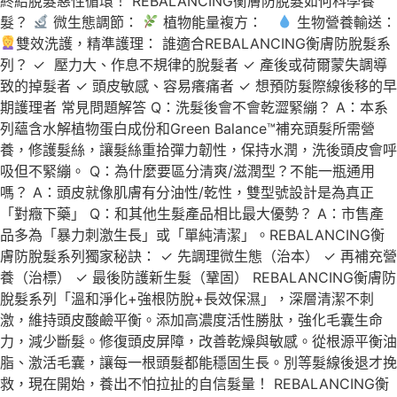
終結脫髮惡性循環！ REBALANCING衡膚防脫髮如何科學養
髮？
微生態調節：
植物能量複方：
生物營養輸送：
雙效洗護，精準護理： 誰適合REBALANCING衡膚防脫髮系
列？ ✓ 壓力大、作息不規律的脫髮者 ✓ 產後或荷爾蒙失調導
致的掉髮者 ✓ 頭皮敏感、容易癢痛者 ✓ 想預防髮際線後移的早
期護理者 常見問題解答 Q：洗髮後會不會乾澀緊繃？ A：本系
列蘊含水解植物蛋白成份和Green Balance™補充頭髮所需營
養，修護髮絲，讓髮絲重拾彈力韌性，保持水潤，洗後頭皮會呼
吸但不緊繃。 Q：為什麼要區分清爽/滋潤型？不能一瓶通用
嗎？ A：頭皮就像肌膚有分油性/乾性，雙型號設計是為真正
「對癥下藥」 Q：和其他生髮產品相比最大優勢？ A：市售產
品多為「暴力刺激生長」或「單純清潔」。REBALANCING衡
膚防脫髮系列獨家秘訣： ✓ 先調理微生態（治本） ✓ 再補充營
養（治標） ✓ 最後防護新生髮（鞏固） REBALANCING衡膚防
脫髮系列「溫和淨化+強根防脫+長效保濕」，深層清潔不刺
激，維持頭皮酸鹼平衡。添加高濃度活性勝肽，強化毛囊生命
力，減少斷髮。修復頭皮屏障，改善乾燥與敏感。從根源平衡油
脂、激活毛囊，讓每一根頭髮都能穩固生長。別等髮線後退才挽
救，現在開始，養出不怕拉扯的自信髮量！ REBALANCING衡