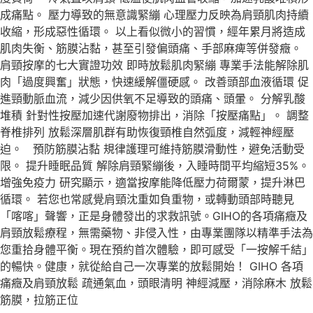
成痛點。 壓力導致的無意識緊繃 心理壓力反映為肩頸肌肉持續
收縮，形成惡性循環。 以上看似微小的習慣，經年累月將造成
肌肉失衡、筋膜沾黏，甚至引發偏頭痛、手部麻痺等併發癥。
肩頸按摩的七大實證功效 即時放鬆肌肉緊繃 專業手法能解除肌
肉「過度興奮」狀態，快速緩解僵硬感。 改善頭部血液循環 促
進頸動脈血流，減少因供氧不足導致的頭痛、頭暈。 分解乳酸
堆積 針對性按壓加速代謝廢物排出，消除「按壓痛點」。 調整
脊椎排列 放鬆深層肌群有助恢復頸椎自然弧度，減輕神經壓
迫。 預防筋膜沾黏 規律護理可維持筋膜滑動性，避免活動受
限。 提升睡眠品質 解除肩頸緊繃後，入睡時間平均縮短35%。
增強免疫力 研究顯示，適當按摩能降低壓力荷爾蒙，提升淋巴
循環。 若您也常感覺肩頸沈重如負重物，或轉動頭部時聽見
「喀喀」聲響，正是身體發出的求救訊號。GIHO的各項痛癥及
肩頸放鬆療程，無需藥物、非侵入性，由專業團隊以精準手法為
您重拾身體平衡。現在預約首次體驗，即可感受「一按解千結」
的暢快。健康，就從給自己一次專業的放鬆開始！ GIHO 各項
痛癥及肩頸放鬆 疏通氣血，頭眼清明 神經減壓，消除麻木 放鬆
筋膜，拉筋正位