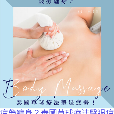
疲勞纏身？泰國草球療法擊退疲