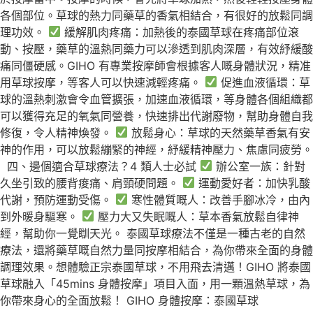
各個部位。草球的熱力同藥草的香氣相結合，有很好的放鬆同調
理功效。
緩解肌肉疼痛：加熱後的泰國草球在疼痛部位滾
動、按壓，藥草的溫熱同藥力可以滲透到肌肉深層，有效紓緩酸
痛同僵硬感。GIHO 有專業按摩師會根據客人嘅身體狀況，精准
用草球按摩，等客人可以快速減輕疼痛。
促進血液循環：草
球的溫熱刺激會令血管擴張，加速血液循環，等身體各個組織都
可以獲得充足的氧氣同營養，快速排出代謝廢物，幫助身體自我
修復，令人精神煥發。
放鬆身心：草球的天然藥草香氣有安
神的作用，可以放鬆繃緊的神經，紓緩精神壓力、焦慮同疲勞。
四、邊個適合草球療法？4 類人士必試
辦公室一族：針對
久坐引致的腰背痠痛、肩頸硬問題。
運動愛好者：加快乳酸
代謝，預防運動受傷。
寒性體質嘅人：改善手腳冰冷，由內
到外暖身驅寒。
壓力大又失眠嘅人：草本香氣放鬆自律神
經，幫助你一覺瞓天光。 泰國草球療法不僅是一種古老的自然
療法，還將藥草嘅自然力量同按摩相結合，為你帶來全面的身體
調理效果。想體驗正宗泰國草球，不用飛去清邁！GIHO 將泰國
草球融入「45mins 身體按摩」項目入面，用一顆溫熱草球，為
你帶來身心的全面放鬆！ GIHO 身體按摩：泰國草球