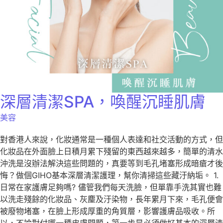
深層清潔SPA，喚醒沉睡肌膚
美容
對香港人來說，化妝通常是一種個人表達和社交活動的方式，但
化妝品在外面臉上日積月累下殘留的東西越來越多，簡單的清水
沖洗是沒辦法解決這些問題的，真要等到毛孔堵塞形成暗瘡才後
悔？做個GIHO基本深層清潔護理，幫你清掃這些藏汙納垢。 1.
日常在家護膚足夠嗎? 儘管我們每天洗臉，但單靠手洗其實也難
以洗走殘餘的化妝品、灰麈及汙染物，長年累月下來，毛孔便會
被廢物堵塞，在臉上形成厚重的角質層，影響護膚品吸收。所
以，不論對付哪一種皮膚問題，第一步是必須做好基本的深層清