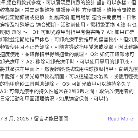
擇 顏色和款式多樣，可以實現更精緻的設計 設計可以多樣，但
較為單調，常需定期維護 維護便利性 方便維護，維持時間較長
需要定期修補或更換，維護麻煩 適用場景 適合長期使用、日常
穿搭及特殊場合 適合短期、活動前使用，需頻繁更換 4.總 有乜
嘢問 題呀 ～ Q1: 可卸光療甲對指甲有傷害嗎？ A1: 如果正確
卸除並定期給指甲休息，可卸光療甲對指甲的傷害較小。但如果
頻繁使用且不正確卸除，可能會導致指甲變薄或脆弱，因此建議
適度使用，並確保指甲得到適當的護理。 Q2: 如何正確卸除可
卸光療甲？ A2: 移除可卸光療甲時，可以使用專用的卸甲液，
將其塗抹在甲面上，然後輕輕擦拭或用棉球按壓指甲，直到光療
甲脫落。如果光療甲較為頑固，可以透過溫水泡軟，或使用輕微
的指甲磨砂工具幫助卸除。 Q3: 可卸光療甲可以維持多久？
A3: 可卸光療甲的持久性通常在2到3週之間，取決於使用者的
日常活動和甲面護理情況。如果適當保養，可以持
7 8 月, 2025
/
留言功能已關閉
Read More