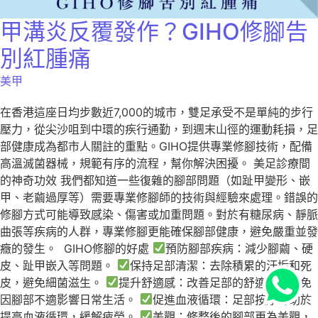
甲溝炎反覆發作？GIHO修腳告
別紅腫痛
美甲
在香港這座日均步數近7,000的城市，雙足承受不是單純的步行
壓力，從尖沙咀到中環的疾行通勤，到週末山徑的運動耗損，足
部健康成為都市人關註的重點。GIHO提供專業修腳技術，配備
高溫滅菌器械，規範有序的流程，幫你解決困擾。 美足診療間
的神奇功效 我們都知道一些復雜的腳部問題（如趾甲變形、嵌
甲、老繭過厚等）需要專業修腳師的技術與經驗來處理。錯誤的
修腳方式可能導致感染、傷害或加重問題。對於有糖尿病、靜脈
曲張等疾病的人群，專業修腳更能確保腳部健康，避免嚴重並發
癥的發生。 GIHO修腳的好處
預防腳部疾病：減少腳繭、硬
皮、趾甲嵌入等問題。
保持足部清潔：去除積累的汙垢和死
皮，避免細菌滋生。
提升舒適感：改善足部的舒適度，避免
因腳部不適影響日常生活。
促進血液循環：足部按摩有助於
提高血液循環，緩解疲勞。
美觀：修整後的腳部更為美觀，