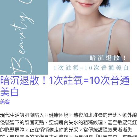
暗沉退散！1次註氧=10次普通
美白
美容
現代生活讓肌膚陷入亞健康困境，熬夜加班堆疊的暗沈、紫外線
侵襲留下的頑固斑點、空調房內失水的粗糙紋理，甚至敏感泛紅
的脆弱屏障，正在悄悄偷走你的光采。當傳統護理效果漸漸失