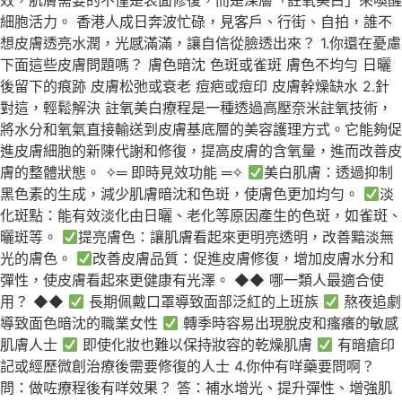
效，肌膚需要的不僅是表面修復，而是深層「註氧美白」來喚醒
細胞活力。 香港人成日奔波忙碌，見客戶、行街、自拍，誰不
想皮膚透亮水潤，光感滿滿，讓自信從臉透出來？ 1.你還在憂慮
下面這些皮膚問題嗎？ 膚色暗沈 色斑或雀斑 膚色不均勻 日曬
後留下的痕跡 皮膚松弛或衰老 痘疤或痘印 皮膚幹燥缺水 2.針
對這，輕鬆解決 註氧美白療程是一種透過高壓奈米註氧技術，
將水分和氧氣直接輸送到皮膚基底層的美容護理方式。它能夠促
進皮膚細胞的新陳代謝和修復，提高皮膚的含氧量，進而改善皮
膚的整體狀態。 ✧═ 即時見效功能 ═✧
美白肌膚：透過抑制
黑色素的生成，減少肌膚暗沈和色斑，使膚色更加均勻。
淡
化斑點：能有效淡化由日曬、老化等原因產生的色斑，如雀斑、
曬斑等。
提亮膚色：讓肌膚看起來更明亮透明，改善黯淡無
光的膚色。
改善皮膚品質：促進皮膚修復，增加皮膚水分和
彈性，使皮膚看起來更健康有光澤。 ◆◆ 哪一類人最適合使
用？ ◆◆
長期佩戴口罩導致面部泛紅的上班族
熬夜追劇
導致面色暗沈的職業女性
轉季時容易出現脫皮和瘙癢的敏感
肌膚人士
即使化妝也難以保持妝容的乾燥肌膚
有暗瘡印
記或經歷微創治療後需要修復的人士 4.你仲有咩藥要問啊？
問：做咗療程後有咩效果？ 答：補水增光、提升彈性、增強肌