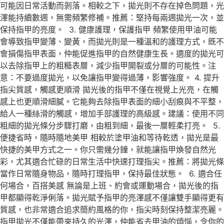
可能因日常活動而剝落。相較之下，拋光則不存在掉色問題，光
澤能持續數週，無需頻繁修補。推薦：堅持每兩週拋光一次，並
保持指甲的亮度。 3. 健康護理，保護指甲 頻繁使用甲油可能
會導致指甲變薄、變黃，而拋光則是一種溫和的護理方式，既不
會損傷指甲表面，仲能促進指甲的自然健康生長。適度的拋光可
以去除指甲上的粗糙表層，減少指甲開裂或分層的可能性。注
意：不要過度拋光，以免讓指甲變得過薄，影響強度。 4. 提升
指尖質感，觸感更順滑 拋光後的指甲不僅在視覺上光亮，在觸
感上也更順滑細膩。它能夠去除指甲表面的細小刮痕與不平整，
給人一種絲滑的觸感，增加手部護理的高級感。建議：使用不同
粗細的拋光條分步驟打磨，由粗到細，最後一層輕柔打亮。 5.
便捷省時，隨時隨地美甲 相較於塗甲油和等待乾透，拋光是最
快捷的美甲方式之一。你只需幾分鐘，就能讓指甲煥發自然光
彩，尤其適合忙碌的日常生活中快速打理指尖。推薦：將拋光條
當作日常隨身物品，隨時打理指甲，保持最佳狀態。 6. 適合任
何場合，百搭美感 無論是上班、約會或運動場合，拋光後的指
甲都顯得乾淨俐落。拋光賦予指甲的亮澤感不僅讓雙手顯得更有
質感，也非常適合追求簡約風格的你，指尖時刻保持整潔亮麗。
指甲拋光不僅能帶來持久的光澤，仲能省去甲油的煩惱，令你的