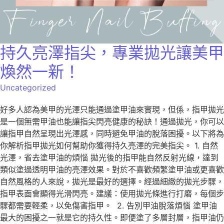
持久亮澤指尖，專業拋光讓美甲
煥然一新！
Uncategorized
好多人認為美甲的光澤只能通過塗甲油來實現，但係，指甲拋光
是一個無需甲油也能讓指尖閃亮健康的秘訣！通過拋光，你可以
讓指甲自然呈現出光澤感，同時避免甲油的脫落困擾。以下將為
你解析指甲拋光如何幫助你獲得持久亮澤的完美指尖。 1. 自然
光澤，省去塗甲油的煩惱 拋光後的指甲能自然反射光線，達到
類似塗過透明甲油的亮澤效果。對於不喜歡頻繁塗甲油或更喜歡
自然風格的人來說，拋光是最好的選擇。經過細緻的拋光步驟，
指甲表面會顯得光滑閃亮。建議：使用拋光條進行打磨，每個步
驟都需要輕柔，以免傷害指甲。 2. 告別甲油脫落煩惱 塗甲油
最大的困擾之一就是它的持久性。即便塗了多層封層，指甲油仍