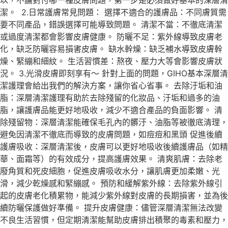
潔。 2.日常護膚常見問題： 選擇不適合的護膚品：不同膚質需
要不同產品，錯誤選擇可能導致問題。 清潔不當：不徹底清潔
或過度清潔都會影響皮膚健康。 防曬不足：紫外線導致皮膚老
化，缺乏防曬容易損害皮膚。 缺水幹燥：缺乏補水導致皮膚幹
燥、緊繃和細紋。 生活習慣差：熬夜、壓力大等會影響皮膚狀
況。 3.光滑皮膚即刻享有～ 針對上面的問題，GIHO基本深層清
潔護理會給出我們的解決方案，讓你省心省事。 去除汙垢和油
脂：深層清潔護理有助於去除殘留的化妝品、汙垢和過多的油
脂，讓護膚品能更好地吸收，減少不適合產品的負面影響。 清
除殘留物：深層清潔能確保毛孔內的髒汙、油脂等被徹底清理，
避免因清潔不徹底而導致的皮膚問題，如痘痘和黑頭 促進後續
護膚吸收：深層清潔後，皮膚可以更好地吸收後續護膚品（如精
華、面霜等）的有效成分，提高護膚效果。 清爽肌膚：去除老
廢角質和死皮細胞，促進皮膚吸收水分，讓肌膚更加柔嫩、光
滑，減少乾燥感和緊繃感。 預防和緩解紫外線：去除紫外線引
起的皮膚老化積累物，能減少紫外線對皮膚的長期損害，並為後
續防曬保護做好準備。 提升皮膚健康：儘管深層清潔無法改變
不良生活習慣，但定期清潔能幫助皮膚排出積聚的毒素和壓力，