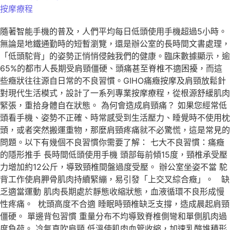
按摩療程
隨著智能手機的普及，人們平均每日低頭使用手機超過5小時。
無論是地鐵通勤時的短暫瀏覽，還是辦公室的長時間文書處理，
「低頭駝背」的姿勢正悄悄侵蝕我們的健康。臨床數據顯示，逾
65%的都市人長期受肩頸僵硬、頭痛甚至脊椎不適困擾，而這
些癥狀往往源自日常的不良習慣。GIHO痛癥按摩及肩頸放鬆針
對現代生活模式，設計了一系列專業按摩療程，從根源舒緩肌肉
緊張，重拾身體自在狀態。 為何會造成肩頸痛？ 如果您經常低
頭看手機、姿勢不正確、時常感受到生活壓力、睡覺時不使用枕
頭，或者突然搬運重物，那麼肩頸疼痛就不必驚慌，這是常見的
問題。以下有幾個不良習慣你需要了解： 七大不良習慣：痛癥
的隱形推手 長時間低頭使用手機 頭部每前傾15度，頸椎承受壓
力增加約12公斤，導致頸椎間盤過度受壓。 辦公室坐姿不當 駝
背工作使肩胛骨肌肉持續緊繃，易引發「上交叉綜合癥」。 缺
乏適當運動 肌肉長期處於靜態收縮狀態，血液循環不良形成慢
性疼痛。 枕頭高度不合適 睡眠時頸椎缺乏支撐，造成晨起肩頸
僵硬。 單邊背包習慣 重量分布不均導致脊椎側彎和單側肌肉過
度負荷。 冷氣直吹肩頸 低溫使肌肉血管收縮，加速乳酸堆積形