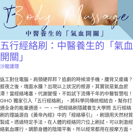
五行經絡刷：中醫養生的「氣血
開關」
沙龍護理
返工對住電腦，肩頸硬邦邦？追劇的時候滑手機，腰背又痠痛？
捱夜之後，塊面水腫？出現以上狀況的根源，其實就是氣血瘀
滯！當經絡堵塞，代謝變慢，不如試下流傳千年的中醫智慧啦！
GIHO 獨家引入「五行經絡刷」，將科學同傳統相結合，幫你打
通全身的能量通道。 一、一把經絡刷隱藏養生大學問 五行經絡
刷的理論源自《黃帝內經》中的「經絡導引」，刷頭用天然材質
製成。透過特定手法，在人體的經絡同穴位上刷拭，可以刺激經
絡氣血運行，調節身體的陰陽平衡，所以經常都用在按摩方面。