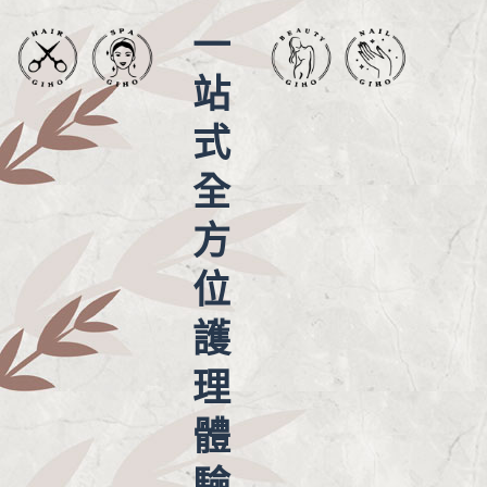
一
站
式
全
方
位
護
理
體
驗