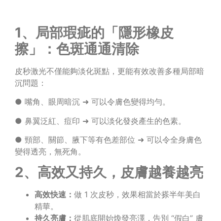
1、局部瑕疵的「隱形橡皮
擦」：色斑通通清除
皮秒激光不僅能夠淡化斑點，更能有效改善多種局部暗
沉問題：
● 嘴角、眼周暗沉 ➜ 可以令膚色變得均勻。
● 鼻翼泛紅、痘印 ➜ 可以淡化發炎產生的色素。
● 頸部、關節、腋下等有色差部位 ➜ 可以令全身膚色
變得透亮，無死角。
2、高效又持久，皮膚越養越亮
高效快速：
做 1 次皮秒，效果相當於搽半年美白
精華。
持久亮膚：
從肌底開始煥發亮澤，告別 “假白” 膚