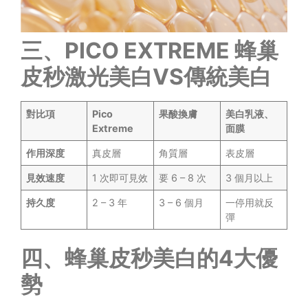
三、PICO EXTREME 蜂巢
皮秒激光美白VS傳統美白
對比項
Pico
果酸換膚
美白乳液、
Extreme
面膜
作用深度
真皮層
角質層
表皮層
見效速度
1 次即可見效
要 6 – 8 次
3 個月以上
持久度
2 – 3 年
3 – 6 個月
一停用就反
彈
四、蜂巢皮秒美白的4大優
勢