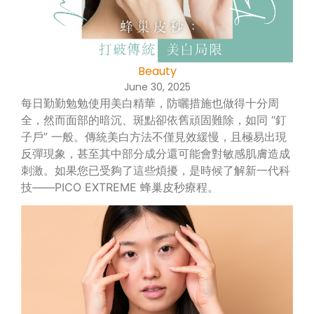
Beauty
June 30, 2025
每日勤勤勉勉使用美白精華，防曬措施也做得十分周
全，然而面部的暗沉、斑點卻依舊頑固難除，如同 “釘
子戶” 一般。傳統美白方法不僅見效緩慢，且極易出現
反彈現象，甚至其中部分成分還可能會對敏感肌膚造成
刺激。如果您已受夠了這些煩擾，是時候了解新一代科
技——PICO EXTREME 蜂巢皮秒療程。