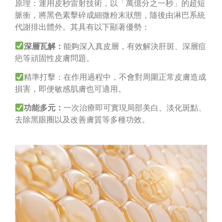
原理：運用皮秒雷射技術，以「萬億分之一秒」的超短
脈衝，將黑色素擊碎成細微粉末狀態，隨後由淋巴系統
代謝排出體外。其具有以下顯著優勢：
深層瓦解：
能夠深入真皮層，有效解決肝斑、深層痘
疤等頑固性皮膚問題。
精準打擊：在作用過程中，不會對周圍正常皮膚造成
損害，即便敏感肌膚也可適用。
功能多元：
一次治療即可實現局部美白、淡化斑點、
去除黑眼圈以及改善膚質等多種功效。