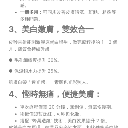
感。
一機多用：
可同步改善皮膚暗沉、斑點、粗糙等
多種問題。
3、美白嫩膚，雙效合一
皮秒雷射能刺激膠原蛋白增生，做完療程後的 1 – 3 個
月，膚質會持續升級：
● 毛孔細緻度提升 30%。
● 保濕鎖水力提升 25%。
肌膚自帶「透光感」，素顏也光彩照人。
4、慳時無痛，便捷美膚：
單次療程僅需 20 分鐘，無創傷，無需恢復期。
術後僅短暫泛紅，可即刻化妝。
搭配 “蜂巢透鏡” 技術，美白效果提升 2 倍。
皮秒美白在原理、效果及安全性方面，相比傳統美白均